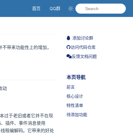
首页
QQ群
添加讨论群
访问代码仓库
并不带来功能性上的增加，
反馈文档问题
本页导航
前言
改动
核心设计
特性清单
待添加功能
版本过于老旧或者它并不在现
码、插件、事件消息使用
持多线程编解码。它带来的好处