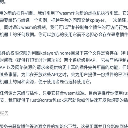
的。
我们使用的新的插件机制。我们引用了wasm作为新的虚拟机执行引擎。
需要编码与编译一个实例，把跨平台的问题交给kplayer，一次编
。同时通过wasm的机制，我们可以严格控制每个插件的可访问行
机器上的任何数据。你可以放心的使用它而不必担心会存在恶意插
放给插件的权限仅限为判断kplayer的home目录下某个文件是否存在
时间戳（提供打印实时时间功能）两个系统级别API。它被严格控制
API以及网络资源的请求来提供给更丰富的插件完善所需的功能，但
某些事情。为此在开放这些API之时，会为用户提供一份插件的已注
机器上的何种资源，便于使用者是否选择使用它。
任何语言来编写插件，只要它符合wasm标准。目前更推荐你使用rus
，我们提供了rust的crate包sdk来帮助你如何快速开发你想要
服务
接API服务来获取插件等资源文件的初始化下载，这是阻塞并且会影响到