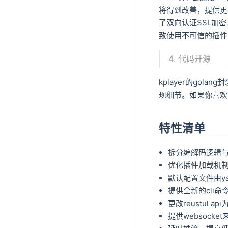
将得到改善，提供更
了双向认证SSL加
致使用不可信的插件
代码开源
kplayer的gol
现细节。如果你喜欢
特性清单
拆分编解码逻辑与
优化插件加载机
默认配置文件由ya
提供全新的cli
更改reustul api为
提供websock