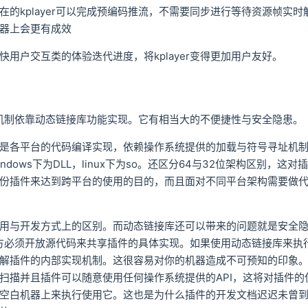
在的kplayer可以完成预编码推流，不需要同步进行等待资源帧实
器上会更有成效
快用户交互类的体验迭代进度，将kplayer变得更加用户友好。
件机制依靠动态链接库功能实现。它有相当大的不便捷性与安全隐患。
是各平台的代码编译实现，依赖操作系统提供的加载与符号寻址机
ndows下为DLL，linux下为so。还区分64与32位架构区别，
份插件来达到跨平台的使用的目的，而且面对不同平台架构需要做
用与开发方式上的区别。而动态链接库还可以带来的问题就是安全
件提供方必须开放源代码来共享插件的具体实现。如果使用动态链接库来
解插件的内部实现机制。这很容易对你的机器造成不可预知的印象
扫描并且插件可以随意使用任何操作系统提供的API，这将对插件的
空白机器上来执行使用它。这也是为什么插件的开发文档迟迟未曾