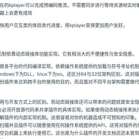
在的kplayer可以完成预编码推流，不需要同步进行等待资源帧实
器上会更有成效
快用户交互类的体验迭代进度，将kplayer变得更加用户友好。
件机制依靠动态链接库功能实现。它有相当大的不便捷性与安全隐患。
是各平台的代码编译实现，依赖操作系统提供的加载与符号寻址机
ndows下为DLL，linux下为so。还区分64与32位架构区别，
份插件来达到跨平台的使用的目的，而且面对不同平台架构需要做
用与开发方式上的区别。而动态链接库还可以带来的问题就是安全
件提供方必须开放源代码来共享插件的具体实现。如果使用动态链接库来
解插件的内部实现机制。这很容易对你的机器造成不可预知的印象
扫描并且插件可以随意使用任何操作系统提供的API，这将对插件的
空白机器上来执行使用它。这也是为什么插件的开发文档迟迟未曾