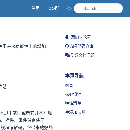
首页
QQ群
添加讨论群
访问代码仓库
并不带来功能性上的增加，
反馈文档问题
本页导航
前言
改动
核心设计
特性清单
待添加功能
版本过于老旧或者它并不在现
码、插件、事件消息使用
持多线程编解码。它带来的好处