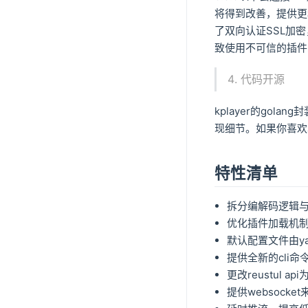
将得到改善，提供更
了双向认证SSL加
致使用不可信的插件
代码开源
kplayer的gol
现细节。如果你喜欢
特性清单
拆分编解码逻辑与
优化插件加载机
默认配置文件由ya
提供全新的cli
更改reustul api为
提供websock