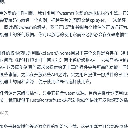
的。
我们使用的新的插件机制。我们引用了wasm作为新的虚拟机执行引擎。
需要编码与编译一个实例，把跨平台的问题交给kplayer，一次编
。同时通过wasm的机制，我们可以严格控制每个插件的可访问行
机器上的任何数据。你可以放心的使用它而不必担心会存在恶意插
放给插件的权限仅限为判断kplayer的home目录下某个文件是否存在
时间戳（提供打印实时时间功能）两个系统级别API。它被严格控制
API以及网络资源的请求来提供给更丰富的插件完善所需的功能，但
某些事情。为此在开放这些API之时，会为用户提供一份插件的已注
机器上的何种资源，便于使用者是否选择使用它。
任何语言来编写插件，只要它符合wasm标准。目前更推荐你使用rus
，我们提供了rust的crate包sdk来帮助你如何快速开发你想要
服务
接API服务来获取插件等资源文件的初始化下载，这是阻塞并且会影响到